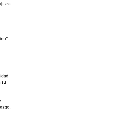
0
|
37:23
mino"
nidad
n su
y
razgo,