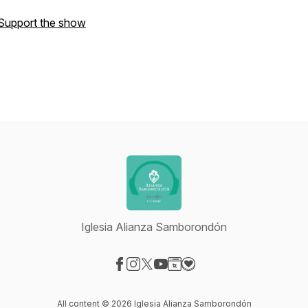
Support the show
Iglesia Alianza Samborondón
Visit our Facebook page
Visit our Instagram page
Visit our X-com page
Visit our YouTube page
Visit our Website page
Visit our Donation page
All content © 2026 Iglesia Alianza Samborondón