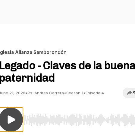
Iglesia Alianza Samborondón
Legado - Claves de la buen
paternidad
S
June 21, 2026
•
Ps. Andres Carrera
•
Season 1
•
Episode 4
Use Left/Right to seek, Home/End to jump to start o