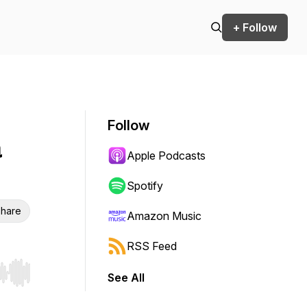
+ Follow
Follow
a
Apple Podcasts
Spotify
hare
Amazon Music
RSS Feed
See All
r end. Hold shift to jump forward or backward.