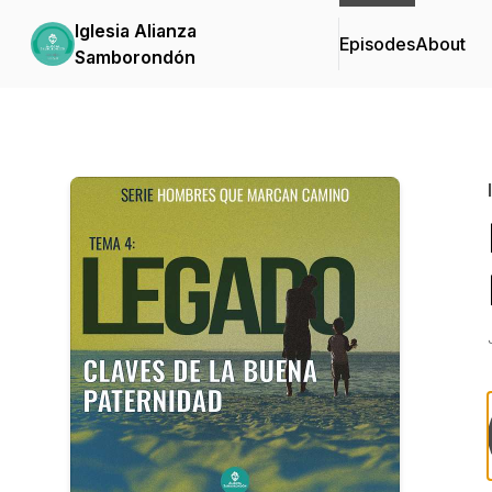
Iglesia Alianza
Episodes
About
Samborondón