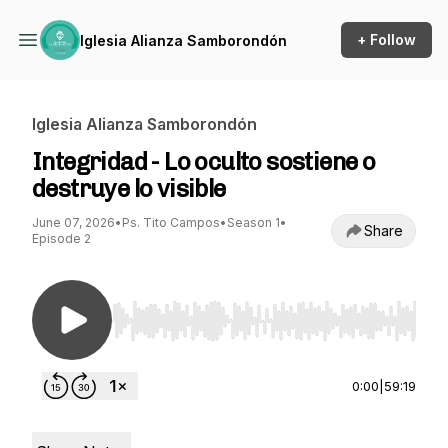
+ Follow
Iglesia Alianza Samborondón
Iglesia Alianza Samborondón
Integridad - Lo oculto sostiene o
destruye lo visible
June 07, 2026
•
Ps. Tito Campos
•
Season 1
•
Share
Episode 2
Use Left/Right to seek, Home/End to jump to st
0:00
|
59:19