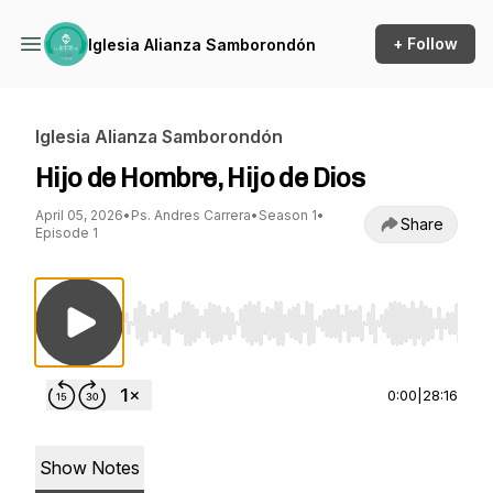
+ Follow
Iglesia Alianza Samborondón
Iglesia Alianza Samborondón
Hijo de Hombre, Hijo de Dios
April 05, 2026
•
Ps. Andres Carrera
•
Season 1
•
Share
Episode 1
Use Left/Right to seek, Home/End to jump to st
0:00
|
28:16
Show Notes