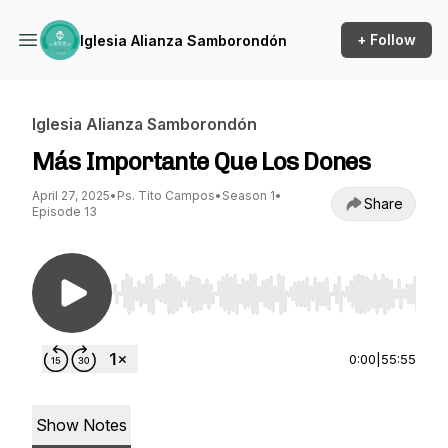
+ Follow
Iglesia Alianza Samborondón
Iglesia Alianza Samborondón
Más Importante Que Los Dones
April 27, 2025
•
Ps. Tito Campos
•
Season 1
•
Share
Episode 13
Use Left/Right to seek, Home/End to jump to st
0:00
|
55:55
Show Notes